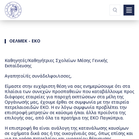
Ενημερώσεις
Συνδέσμοι
Συντάξεις & Ωφελήματα
ΟΕΛΜΕΚ - ΕΚΟ
Εισερχόμενη Αλληλογραφία
Σχολικές Μονάδες
ΥΠΑΝ
Καθηγητές/Καθηγήτριες Σχολείων Μέσης Γενικής
Εκπαίδευσης
Εφημερίδα
Επικοινωνία
Aγαπητοί/ές συνάδελφοι/ισσες,
Είμαστε στην ευχάριστη θέση να σας ενημερώσουμε ότι στα
πλαίσια των συνεχών προσπαθειών που καταβάλλουμε προς
ΠΟΙΟΙ ΕΙΜΑΣΤΕ
διάφορες εταιρείες για παροχή εκπτώσεων στα μέλη της
ΔΡΑΣΤΗΡΙΟΤΗΤΕΣ
Οργάνωσής μας, έχουμε έρθει σε συμφωνία με την εταιρεία
ΟΡΓΑΝΩΤΙΚΗ ΛΕΙΤΟΥΡΓΙΑ
πετρελαιοειδών ΕΚΟ. Η εν λόγω συμφωνία προβλέπει την
επιστροφή μετρητών σε καύσιμα ή/και άλλα προϊόντα της
ΝΟΜΟΘΕΣΙΕΣ
επιλογής σας, από όλα τα πρατήρια της ΕΚΟ Παγκύπρια.
Π.Σ.Γ.Α.
Η επιστροφή θα είναι ανάλογη της κατανάλωσης καυσίμων
ΧΡΗΣΙΜΕΣ ΠΛΗΡΟΦΟΡΙΕΣ
σε οχήματα δικά σας ή της οικογένειάς σας, όπως επίσης και
ΕΝΤΥΠΑ
για τη χρήση πετρελαίου και υγραερίου θέρμανσης.