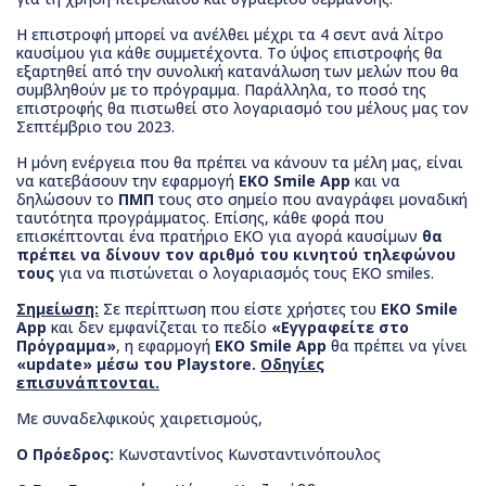
Η επιστροφή μπορεί να ανέλθει μέχρι τα 4 σεντ ανά λίτρο
καυσίμου για κάθε συμμετέχοντα. Το ύψος επιστροφής θα
εξαρτηθεί από την συνολική κατανάλωση των μελών που θα
συμβληθούν με το πρόγραμμα. Παράλληλα, το ποσό της
επιστροφής θα πιστωθεί στο λογαριασμό του μέλους μας τον
Σεπτέμβριο του 2023.
Η μόνη ενέργεια που θα πρέπει να κάνουν τα μέλη μας, είναι
να κατεβάσουν την εφαρμογή
ΕΚΟ Smile App
και να
δηλώσουν το
ΠΜΠ
τους στο σημείο που αναγράφει μοναδική
ταυτότητα προγράμματος. Επίσης, κάθε φορά που
επισκέπτονται ένα πρατήριο ΕΚΟ για αγορά καυσίμων
θα
πρέπει να δίνουν τον αριθμό του κινητού τηλεφώνου
τους
για να πιστώνεται ο λογαριασμός τους ΕΚΟ smiles.
Σημείωση:
Σε περίπτωση που είστε χρήστες του
ΕΚΟ Smile
App
και δεν εμφανίζεται το πεδίο
«Εγγραφείτε στο
Πρόγραμμα»
, η εφαρμογή
ΕΚΟ Smile App
θα πρέπει να γίνει
«update» μέσω του Playstore.
Οδηγίες
επισυνάπτονται.
Με συναδελφικούς χαιρετισμούς,
Ο Πρόεδρος:
Κωνσταντίνος Κωνσταντινόπουλος